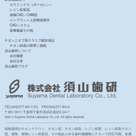
セラミックス（ポーセレン）
レジン前装冠
保険CAD／CAM冠
インプラント上部構造製作
CADシステム
架橋義歯その他
チタンニオブ床クラスプ破折保証
チタン鋳造の限界に挑戦
須山歯研について
会社概要
会社沿革
須山歯研ブログ
TEL(043)277-8411(代) FAX(043)277-8414
〒261-0011 千葉県千葉市美浜区真砂2-24-7
2020 © Suyama Dental Laboratory Co.,Ltd. All rights reserved.
保険適用のチタンクラウン、チタン冠、チタン鋳造、レジン前装、レジン前装チタン
冠、保険、保険レジン前装冠、その他あらゆる歯科補綴物にチタンで対応可能。金属