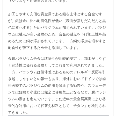
リジウムなどが微量含まれています。
加工しやすく安価な貴金属である銀を主体とする合金です
が、銀は金に比べ耐硫化性が低い（表面が雲りだんだんと黒
色に変化する）ためパラジウムが加えられています。パラジ
ウムは融点が高い金属のため、合金の融点を下げ加工性を高
めるために銅が添加されています。一方銅の添加を増やすと
耐食性が低下するため金を添加しています。
金銀パラジウム合金は諸物性が比較的安定し、加工がしやす
く経済性に優れる金属としてこれまで利用されてきました。
一方、パラジウムは個体差はあるもののアレルギー反応を引
き起こしやすいとの報告もあり、海外においてドイツでは歯
科医療でのパラジウムの使用を禁止する勧告や、スウェーデ
ンでは妊婦と小児には完全に使用禁止となるなど、脱パラジ
ウムの動きも進んでいます。また近年の貴金属高騰により将
来的な利用において代替え材料として「チタン」が検討され
てきました。