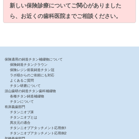
新しい保険診療についてご関心がありました
ら、お近くの歯科医院までご相談ください。
保険適用の鋳造チタン補綴物について
保険鋳造チタンクラウン
保険レジン前装鋳造チタン冠
ラボ様からのご依頼にも対応
よくあるご質問
チタン研磨について
須山歯研の鋳造チタン歯科補綴物
各種チタン鋳造補綴物
チタンについて
有床義歯部門
チタンニオブ床
チタンニオブとは
異次元の適合
チタンニオブアタッチメント応用例1
チタンニオブアタッチメント応用例2
架橋義歯部門